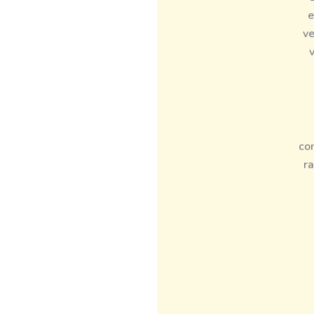
e
ve
v
co
ra