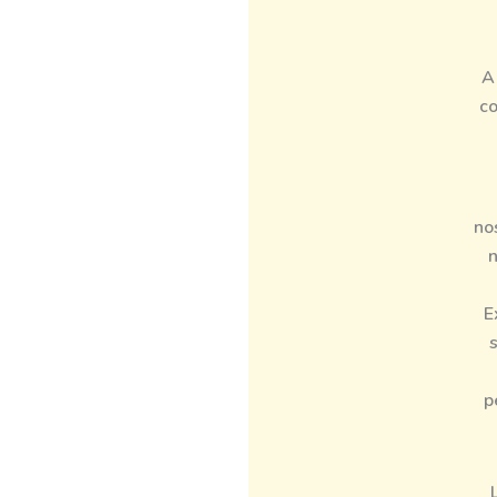
A
co
no
n
E
s
p