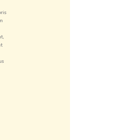
s
ris
um
.
t,
nt
us