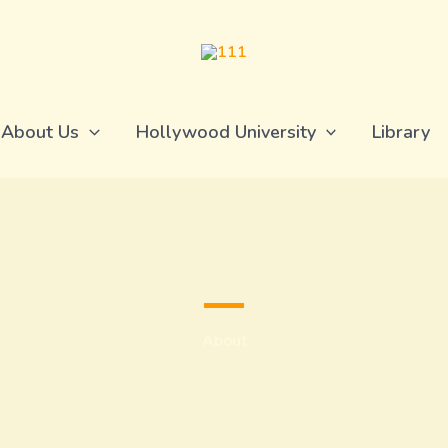
About Us
Hollywood University
Library
About