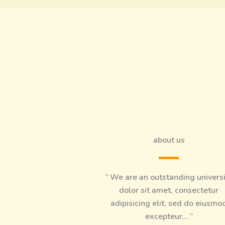
about us
“ We are an outstanding univers
dolor sit amet, consectetur
adipisicing elit, sed do eiusmo
excepteur… ”